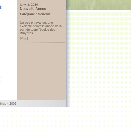
janv. 1, 2026
t
Nouvelle Année
Catégorie : General
Un peu en avance, une
exelente nouvelle année de la
part de toute l'équipe des
Bruyères
[
Plus
]
n
s
bligo
- 2009