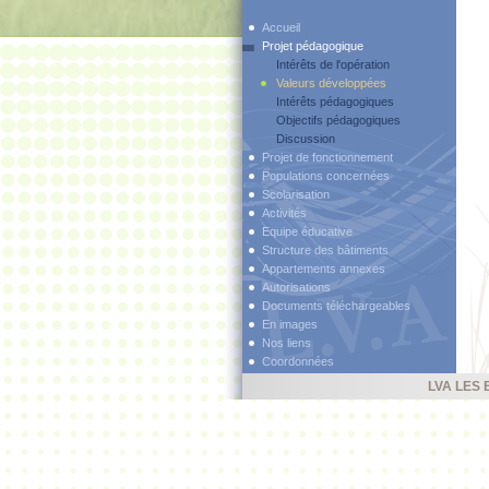
Accueil
Projet pédagogique
Intérêts de l'opération
Valeurs développées
Intérêts pédagogiques
Objectifs pédagogiques
Discussion
Projet de fonctionnement
Populations concernées
Scolarisation
Activités
Equipe éducative
Structure des bâtiments
Appartements annexes
Autorisations
Documents téléchargeables
En images
Nos liens
Coordonnées
LVA LES