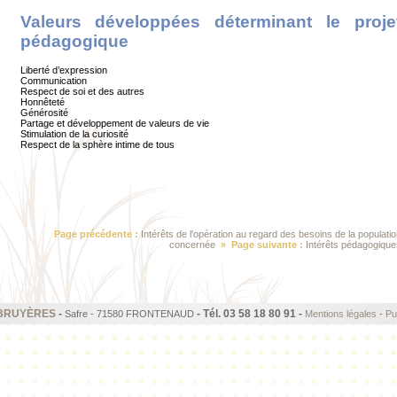
Valeurs développées déterminant le proje
pédagogique
Liberté d’expression
Communication
Respect de soi et des autres
Honnêteté
Générosité
Partage et développement de valeurs de vie
Stimulation de la curiosité
Respect de la sphère intime de tous
Page précédente :
Intérêts de l'opération au regard des besoins de la populatio
concernée
» Page suivante :
Intérêts pédagogique
 BRUYÈRES
-
- Tél. 03 58 18 80 91 -
Safre - 71580 FRONTENAUD
Mentions légales
-
Pu